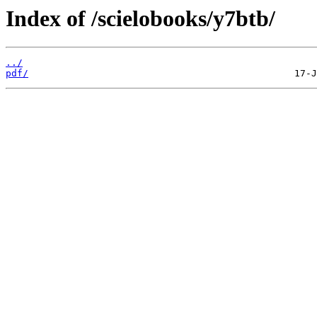
Index of /scielobooks/y7btb/
../
pdf/