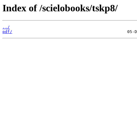
Index of /scielobooks/tskp8/
../
pdf/