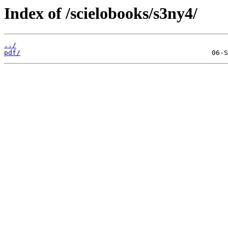
Index of /scielobooks/s3ny4/
../
pdf/